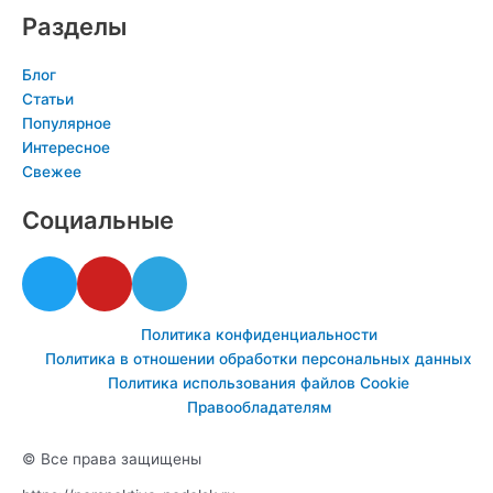
Разделы
Блог
Статьи
Популярное
Интересное
Свежее
Социальные
T
Y
T
w
o
e
i
u
l
Политика конфиденциальности
t
t
e
Политика в отношении обработки персональных данных
t
u
g
Политика использования файлов Cookie
e
b
r
Правообладателям
r
e
a
m
© Все права защищены