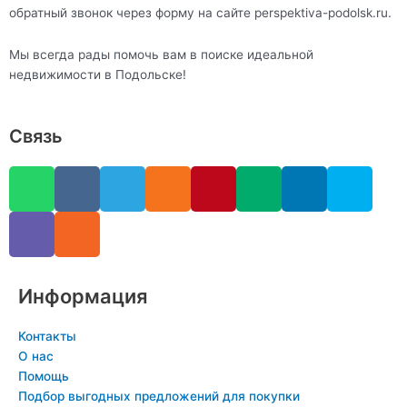
обратный звонок через форму на сайте perspektiva-podolsk.ru.
Мы всегда рады помочь вам в поиске идеальной
недвижимости в Подольске!
Связь
W
V
V
R
T
O
P
M
L
S
h
i
k
s
e
d
i
e
i
k
a
b
s
l
n
n
d
n
y
t
e
e
o
t
i
k
p
s
r
g
k
e
u
e
e
a
r
l
r
m
d
Информация
p
a
a
e
i
p
m
s
s
n
Контакты
s
t
-
О нас
n
i
Помощь
Подбор выгодных предложений для покупки
i
n